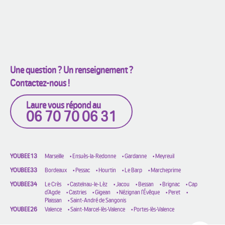
Une question ? Un renseignement ?
Contactez-nous !
Laure vous répond au
06 70 70 06 31
YOUBEE13
Marseille
•
Ensuès-la-Redonne
•
Gardanne
•
Meyreuil
YOUBEE33
Bordeaux
•
Pessac
•
Hourtin
•
Le Barp
•
Marcheprime
YOUBEE34
Le Crès
•
Castelnau-le-Lèz
•
Jacou
•
Bessan
•
Brignac
•
Cap
d'Agde
•
Castries
•
Gigean
•
Nézignan l'Évêque
•
Peret
•
Plaissan
•
Saint-André de Sangonis
YOUBEE26
Valence
•
Saint-Marcel-lès-Valence
•
Portes-lès-Valence