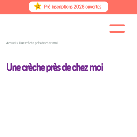
Skip
Pré-inscriptions 2026 ouvertes
to
content
Accueil
»
Une crèche près de chez moi
Une crèche près de chez moi