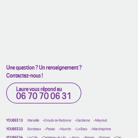
Une question ? Un renseignement ?
Contactez-nous !
Laure vous répond au
06 70 70 06 31
YOUBEE13
Marseille
•
Ensuès-la-Redonne
•
Gardanne
•
Meyreuil
YOUBEE33
Bordeaux
•
Pessac
•
Hourtin
•
Le Barp
•
Marcheprime
YOUBEE34
Le Crès
•
Castelnau-le-Lèz
•
Jacou
•
Bessan
•
Brignac
•
Cap