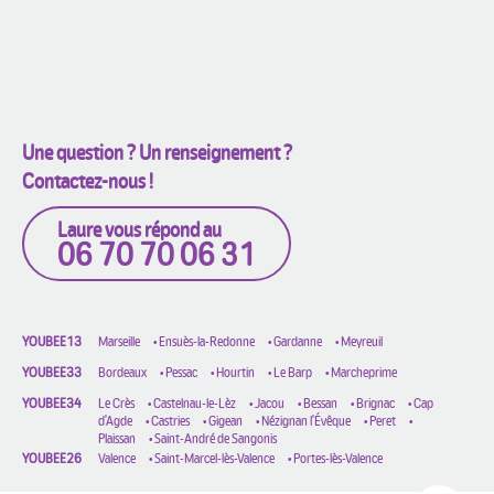
Une question ? Un renseignement ?
Contactez-nous !
Laure vous répond au
06 70 70 06 31
YOUBEE13
Marseille
•
Ensuès-la-Redonne
•
Gardanne
•
Meyreuil
YOUBEE33
Bordeaux
•
Pessac
•
Hourtin
•
Le Barp
•
Marcheprime
YOUBEE34
Le Crès
•
Castelnau-le-Lèz
•
Jacou
•
Bessan
•
Brignac
•
Cap
d'Agde
•
Castries
•
Gigean
•
Nézignan l'Évêque
•
Peret
•
Plaissan
•
Saint-André de Sangonis
YOUBEE26
Valence
•
Saint-Marcel-lès-Valence
•
Portes-lès-Valence