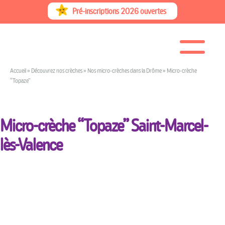
Skip
Pré-inscriptions 2026 ouvertes
to
content
Accueil
»
Découvrez nos crèches
»
Nos micro-crèches dans la Drôme
»
Micro-crèche
“Topaze”
Micro-crèche “Topaze”
Saint-Marcel-
lès-Valence