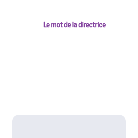
Espace motricité
Sorties organisées
Intervenants extérieurs
Le mot de la directrice