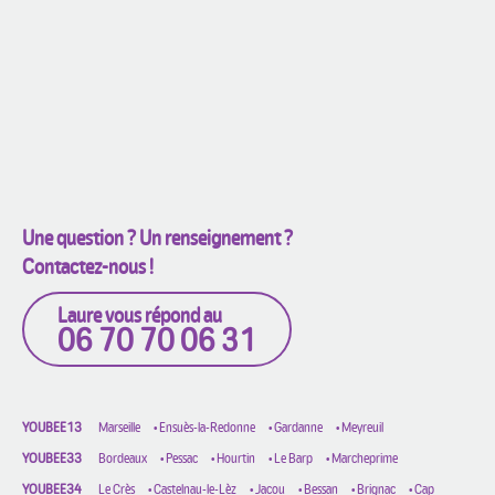
L’Abri-Côtier
53, avenue de Noës
33318
Pessac
En savoir plus
Une question ? Un renseignement ?
Contactez-nous !
Le Cabanon
Laure vous répond au
06 70 70 06 31
26, avenue du Pont de l’Orient
33600
Pessac
YOUBEE13
Marseille
•
Ensuès-la-Redonne
•
Gardanne
•
Meyreuil
En savoir plus
YOUBEE33
Bordeaux
•
Pessac
•
Hourtin
•
Le Barp
•
Marcheprime
YOUBEE34
Le Crès
•
Castelnau-le-Lèz
•
Jacou
•
Bessan
•
Brignac
•
Cap