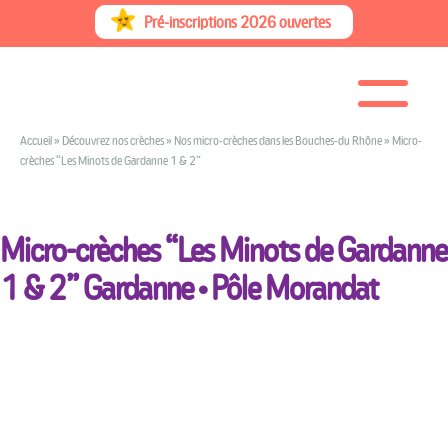
Skip
Pré-inscriptions 2026 ouvertes
to
content
Accueil
»
Découvrez nos crèches
»
Nos micro-crèches dans les Bouches-du Rhône
»
Micro-
crèches “Les Minots de Gardanne 1 & 2”
Micro-crèches “Les Minots de Gardanne
1 & 2”
Gardanne • Pôle Morandat