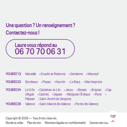
Une question ? Un renseignement ?
Contactez-nous !
Laure vous répond au
06 70 70 06 31
YOUBEE13
Marseille
•
Ensuès-la-Redonne
•
Gardanne
•
Meyreuil
YOUBEE33
Bordeaux
•
Pessac
•
Hourtin
•
Le Barp
•
Marcheprime
YOUBEE34
Le Crès
•
Castelnau-le-Lèz
•
Jacou
•
Bessan
•
Brignac
•
Cap
d'Agde
•
Castries
•
Gigean
•
Nézignan l'Évêque
•
Peret
•
Plaissan
•
Saint-André de Sangonis
YOUBEE26
Valence
•
Saint-Marcel-lès-Valence
•
Portes-lès-Valence
TOP
Copyright © 2026 — Tous droits réservés.
Numéros utiles
Plan de site
Mentions légales et confidentialité
Gestion des cookies