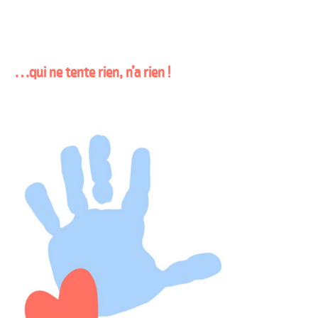
…qui ne tente rien, n’a rien !