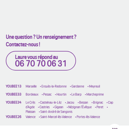
Une question ? Un renseignement ?
Contactez-nous !
Laure vous répond au
06 70 70 06 31
YOUBEE13
Marseille
•
Ensuès-la-Redonne
•
Gardanne
•
Meyreuil
YOUBEE33
Bordeaux
•
Pessac
•
Hourtin
•
Le Barp
•
Marcheprime
YOUBEE34
Le Crès
•
Castelnau-le-Lèz
•
Jacou
•
Bessan
•
Brignac
•
Cap
d'Agde
•
Castries
•
Gigean
•
Nézignan l'Évêque
•
Peret
•
Plaissan
•
Saint-André de Sangonis
YOUBEE26
Valence
•
Saint-Marcel-lès-Valence
•
Portes-lès-Valence