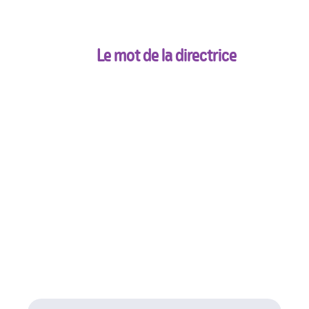
Espace motricité
Sorties organisées
Intervenants extérieurs
Le mot de la directrice