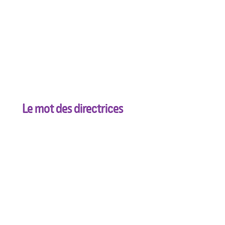
Repas inclus
Couches fournies
Produits de soin fournis
Jouets et jeux
Application parents de suivi journ
Espace poussette
Espace motricité
Sorties organisées
Intervenants extérieurs
Le mot des directrices