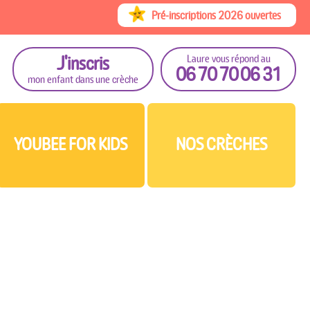
Pré-inscriptions 2026 ouvertes
J'inscris
Laure vous répond au
06 70 70 06 31
mon enfant dans une crèche
YOUBEE FOR KIDS
NOS CRÈCHES
For Kids...
Youbee 13 (Bouches-du-Rhône)
 le plein d'avantages !
oubee 34 (Hérault)
pas !
oubee 33 (Gironde)
Youbee 26 (Drôme)