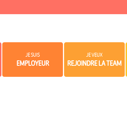
JE SUIS
JE VEUX
EMPLOYEUR
REJOINDRE LA TEAM
ntages ?
ait me donner un coup de pouce ?
Un berceau d’entreprise, pourquoi ?
La team Youbee For Kids
Dans les coulisses de Youbee 
Les micro-crèches 
place en crèche avec la participation de mon
Un berceau d’entreprise, combien ça coûte ?
La pédagogie Youbee For Kids : une happy culture
Chez Youbee For Kids, faites
Les micro-crèches Y
Devis personnalisé : Youbee For Kids vous accompagne pas à 
Les ateliers créatifs à télécharger pour les parents
Je postule !
Les micro-crèches Y
nement personnalisé
Youbee For Kids est à votre écoute !
Les micro-crèches 