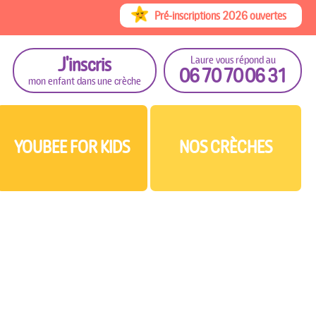
Pré-inscriptions 2026 ouvertes
J'inscris
Laure vous répond au
06 70 70 06 31
mon enfant dans une crèche
YOUBEE FOR KIDS
NOS CRÈCHES
For Kids...
Youbee 13 (Bouches-du-Rhône)
 le plein d'avantages !
oubee 34 (Hérault)
pas !
oubee 33 (Gironde)
Youbee 26 (Drôme)