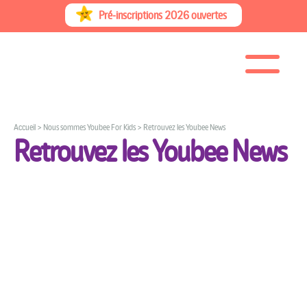
Skip
Pré-inscriptions 2026 ouvertes
to
content
Accueil
>
Nous sommes Youbee For Kids
>
Retrouvez les Youbee News
Retrouvez les Youbee News