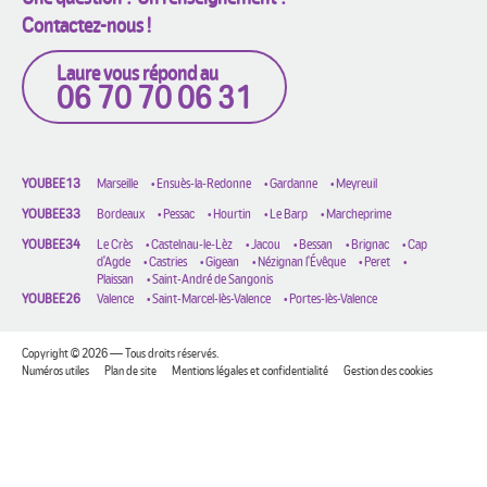
Contactez-nous !
Laure vous répond au
06 70 70 06 31
YOUBEE13
Marseille
•
Ensuès-la-Redonne
•
Gardanne
•
Meyreuil
YOUBEE33
Bordeaux
•
Pessac
•
Hourtin
•
Le Barp
•
Marcheprime
YOUBEE34
Le Crès
•
Castelnau-le-Lèz
•
Jacou
•
Bessan
•
Brignac
•
Cap
d'Agde
•
Castries
•
Gigean
•
Nézignan l'Évêque
•
Peret
•
Plaissan
•
Saint-André de Sangonis
YOUBEE26
Valence
•
Saint-Marcel-lès-Valence
•
Portes-lès-Valence
Copyright © 2026 — Tous droits réservés.
Numéros utiles
Plan de site
Mentions légales et confidentialité
Gestion des cookies